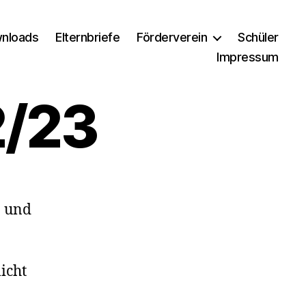
nloads
Elternbriefe
Förderverein
Schüler
Impressum
2/23
- und
icht