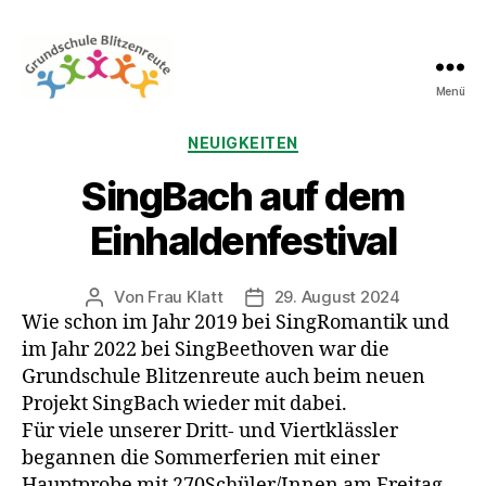
Menü
Grundschule
Blitzenreute
Kategorien
NEUIGKEITEN
SingBach auf dem
Einhaldenfestival
Von
Frau Klatt
29. August 2024
Beitragsautor
Veröffentlichungsdatum
Wie schon im Jahr 2019 bei SingRomantik und
im Jahr 2022 bei SingBeethoven war die
Grundschule Blitzenreute auch beim neuen
Projekt SingBach wieder mit dabei.
Für viele unserer Dritt- und Viertklässler
begannen die Sommerferien mit einer
Hauptprobe mit 270Schüler/Innen am Freitag