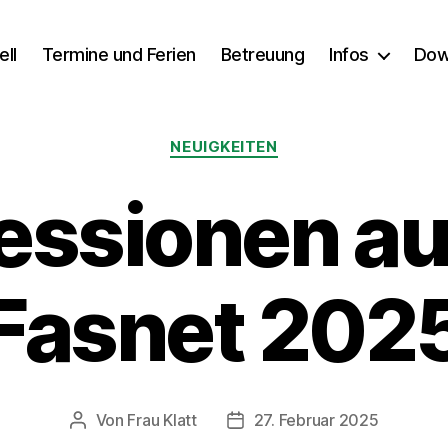
ell
Termine und Ferien
Betreuung
Infos
Dow
Kategorien
NEUIGKEITEN
essionen au
Fasnet 202
Von
Frau Klatt
27. Februar 2025
Beitragsautor
Veröffentlichungsdatum