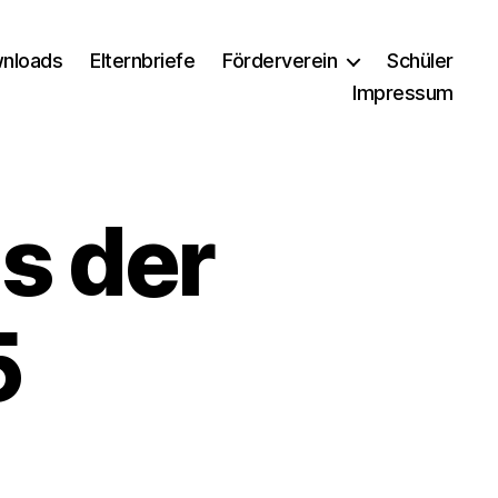
nloads
Elternbriefe
Förderverein
Schüler
Impressum
s der
5